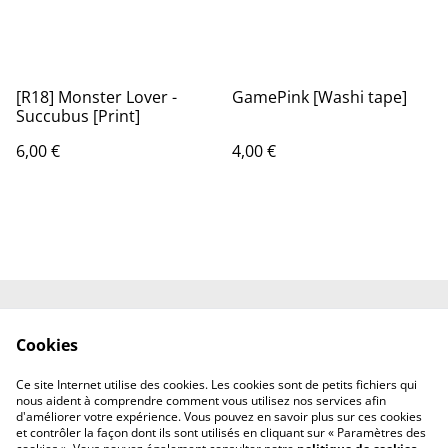
[R18] Monster Lover -
GamePink [Washi tape]
Succubus [Print]
6,00 €
4,00 €
Shipping
Contact
Cookies
Terms and
Privacy Policy
Conditions
Ce site Internet utilise des cookies. Les cookies sont de petits fichiers qui
Cookies
nous aident à comprendre comment vous utilisez nos services afin
d'améliorer votre expérience. Vous pouvez en savoir plus sur ces cookies
et contrôler la façon dont ils sont utilisés en cliquant sur « Paramètres des