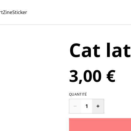
rt
Zine
Sticker
Cat lat
3,00 €
QUANTITÉ