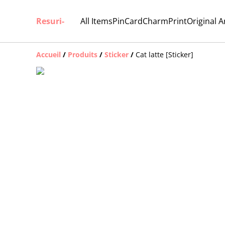
Resuri-
All Items
Pin
Card
Charm
Print
Original A
Accueil
/
Produits
/
Sticker
/
Cat latte [Sticker]