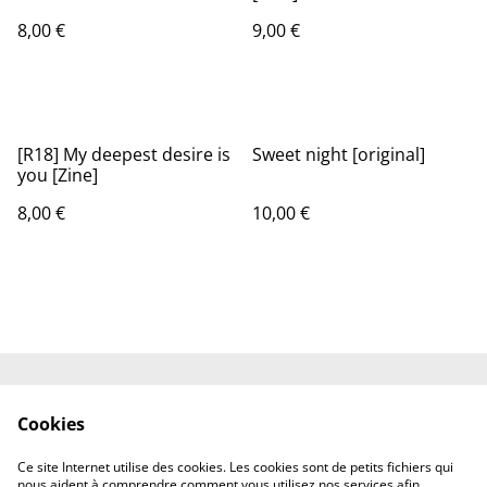
8,00 €
9,00 €
[R18] My deepest desire is
Sweet night [original]
you [Zine]
8,00 €
10,00 €
Shipping
Contact
Cookies
Terms and
Privacy Policy
Conditions
Ce site Internet utilise des cookies. Les cookies sont de petits fichiers qui
Cookies
nous aident à comprendre comment vous utilisez nos services afin