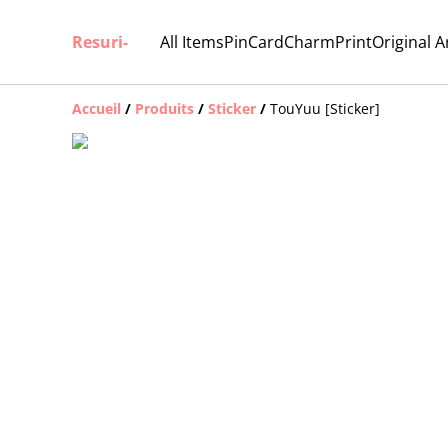
Resuri-
All Items
Pin
Card
Charm
Print
Original A
Accueil
/
Produits
/
Sticker
/
TouYuu [Sticker]