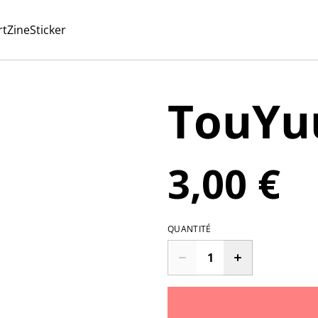
rt
Zine
Sticker
TouYuu
3,00 €
QUANTITÉ